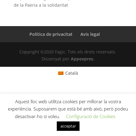
de la Paeria a la solidaritat
Política de privacitat
Avis legal
Copyright ©2020 Fagic. Tots els drets reservats.
Dissenyat per
Appexpres.
Català
Aquest lloc web utilitza cookies per millorar la vostra
experiència. Suposarem que està bé amb això, però podeu
desactivar-ho si voleu.
Configuració de Cookies
acceptar